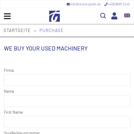
info@tecma-gmbh.de
+49 (0)9187 2240
STARTSEITE
PURCHASE
>
WE BUY YOUR USED MACHINERY
Firma
Name
First Name
Straße/Hausnummer