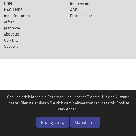
HOME
Impressum
MACHINES
AGBs
manufacturers
Datenschutz
offers
purchase
about us
CONTACT
Support
Cookies erleichtern die Bereitstellung unserer Dienste. Mit der Nutzung
unserer Dienste erklären Sie sich damit einverstanden, dass wir Cookies
verwenden.
Privacy policy
Akzeptieren