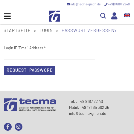
info@tecma-gmbh.de
+49 (0)9187 2240
STARTSEITE
LOGIN
PASSWORT VERGESSEN?
>
>
Login ID/Email Address
*
REQUEST PASSWORD
Tel. : +49 9187 22 40
Mobil: +49 171 85 302 35
info@tecma-gmbh.de