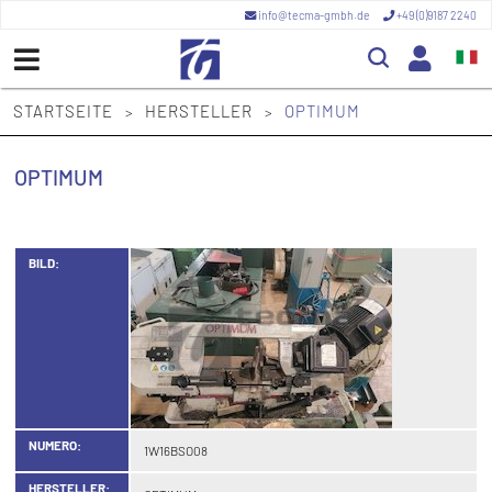
info@tecma-gmbh.de
+49 (0)9187 2240
STARTSEITE
HERSTELLER
OPTIMUM
>
>
OPTIMUM
BILD:
NUMERO:
1W16BSO08
HERSTELLER: