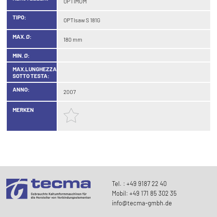
OPTIMUM
TIPO:
OPTIsaw S 181G
MAX. Ø:
180 mm
MIN. Ø:
MAX.LUNGHEZZA
SOTTO TESTA:
ANNO:
2007
MERKEN
Tel. : +49 9187 22 40
Mobil: +49 171 85 302 35
info@tecma-gmbh.de