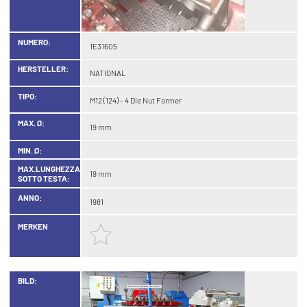
NUMERO:
1E31605
HERSTELLER:
NATIONAL
TIPO:
M12 (124) - 4 Die Nut Former
MAX. Ø:
19 mm
MIN. Ø:
MAX.LUNGHEZZA
19 mm
SOTTO TESTA:
ANNO:
1981
MERKEN
BILD: