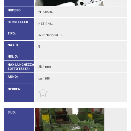
NUMERO:
2E150504
HERSTELLER:
NATIONAL
TIPO:
3/16" National L.S.
MAX. Ø:
5 mm
MIN. Ø:
MAX.LUNGHEZZA
25,4 mm
SOTTO TESTA:
ANNO:
ca. 1969
MERKEN
BILD: