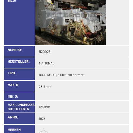
BILD:
NUMERO:
1I20023
HERSTELLER:
NATIONAL
TIPO:
1000 CF UT, 5 Die Cold Former
MAX. Ø:
28,6 mm
MIN. Ø:
MAX.LUNGHEZZA
125 mm
SOTTO TESTA:
ANNO:
1978
MERKEN