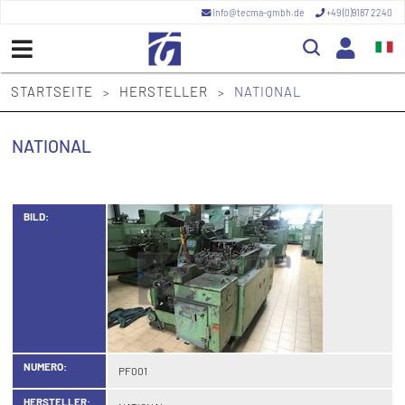
info@tecma-gmbh.de
+49 (0)9187 2240
STARTSEITE
HERSTELLER
NATIONAL
>
>
NATIONAL
BILD:
NUMERO:
PF001
HERSTELLER: