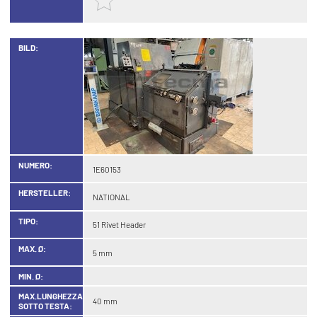
BILD:
NUMERO:
1E60153
HERSTELLER:
NATIONAL
TIPO:
51 Rivet Header
MAX. Ø:
5 mm
MIN. Ø:
MAX.LUNGHEZZA
40 mm
SOTTO TESTA: