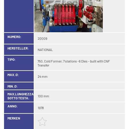
NUMERO:
20009
HERSTELLER:
NATIONAL
TIPO:
750, Cold Former, 7 stations -6 Dies - built with CNF
Transfer
MAX. Ø:
24 mm
MIN. Ø:
MAX.LUNGHEZZA
100 mm
SOTTO TESTA:
ANNO:
1978
MERKEN