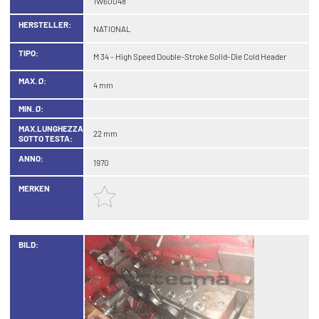
1W60048
HERSTELLER:
NATIONAL
TIPO:
M 34 - High Speed Double-Stroke Solid-Die Cold Header
MAX. Ø:
4 mm
MIN. Ø:
MAX.LUNGHEZZA
22 mm
SOTTO TESTA:
ANNO:
1970
MERKEN
BILD: