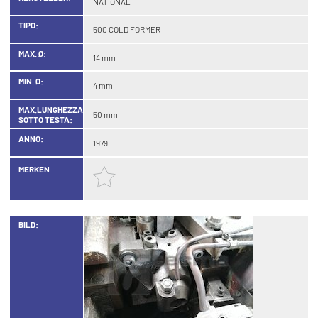
NATIONAL
TIPO:
500 COLD FORMER
MAX. Ø:
14 mm
MIN. Ø:
4 mm
MAX.LUNGHEZZA
50 mm
SOTTO TESTA:
ANNO:
1979
MERKEN
BILD: