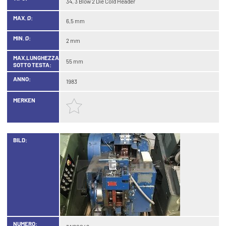
34, 3 Blow 2 Die Cold Header
MAX. Ø:
6,5 mm
MIN. Ø:
2 mm
MAX.LUNGHEZZA
55 mm
SOTTO TESTA:
ANNO:
1983
MERKEN
BILD:
NUMERO: