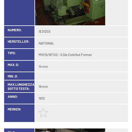
NUMERO:
1E31203
HERSTELLER:
NATIONAL
TIPO:
M10 (5/16") S2 - 5 Die Cold Nut Former
MAX. Ø:
14 mm
MIN. Ø:
MAX.LUNGHEZZA
19 mm
SOTTO TESTA:
ANNO:
1972
MERKEN