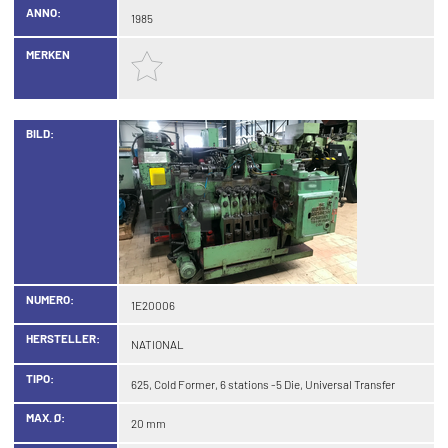
ANNO:
1985
MERKEN
BILD:
NUMERO:
1E20006
HERSTELLER:
NATIONAL
TIPO:
625, Cold Former, 6 stations -5 Die, Universal Transfer
MAX. Ø:
20 mm