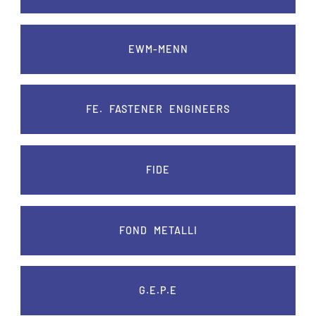
EWM-MENN
FE. FASTENER ENGINEERS
FIDE
FOND METALLI
G.E.P.E