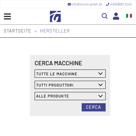
info@tecma-gmbh.de
+49 (0)9187 2240
STARTSEITE
HERSTELLER
>
CERCA MACCHINE
CERCA